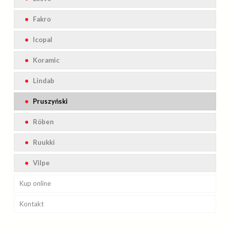
Blachy Pruszyński
Sika
Fakro
Soprema
Icopal
Swisschem
Koramic
Wabis
Lindab
Pruszyński
Röben
Ruukki
Vilpe
Kup online
Kontakt