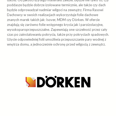
dachu. Od jakości użytego materiału zależeć będzie nie tylko to, czy
poddasze będzie dobrze izolowane termicznie, ale także czy dach
będzie odprowadzał nadmiar wilgoci na zewnątrz. Firma Rasowi
Dachowcy w swoich realizacjach wykorzystuje folie dachowe
znanych marek takich jak: Isover, MDM czy Dörken. W ofercie
znajdują się zarówno folie wstępnego krycia jak i paroizolacyjne,
wysokoparoprzepuszczalne. Zapewniają one szczelność przez cały
czas po zainstalowaniu pokrycia, także przy pokryciach spadowych.
Użycie odpowiedniej folii umożliwia przepuszczanie pary wodnej z
wnętrza domu, a jednocześnie ochronę przed wilgocią z zewnątrz.