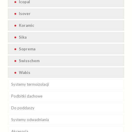
Icopal
Braas
Silesia
Isover
Koramic
Sika
Soprema
Swisschem
Wabis
Systemy
termoizolacji
Podbitki
Isover
dachowe
Do poddaszy
Ursa
Galeco
Systemy
Rockwool
Cellfast
Okna
odwadniania
Akcesoria
Corotop
Plannja
Schody strychowe
VELUX