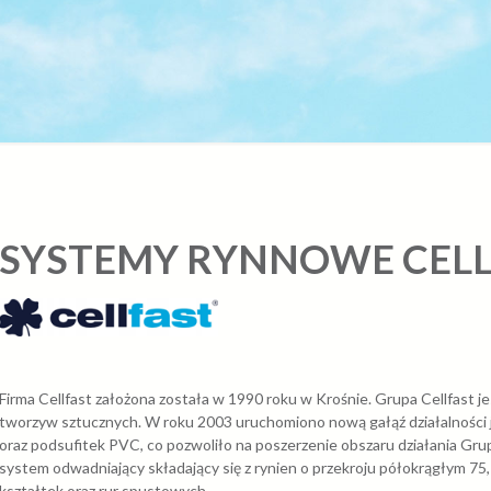
SYSTEMY RYNNOWE CELL
Firma Cellfast założona została w 1990 roku w Krośnie. Grupa Cellfast 
tworzyw sztucznych. W roku 2003 uruchomiono nową gałąź działalnośc
oraz podsufitek PVC, co pozwoliło na poszerzenie obszaru działania G
system odwadniający składający się z rynien o przekroju półokrągłym 
kształtek oraz rur spustowych.