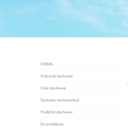
FIRMA
Pokrycia
Realizacje
dachowe
Folie
Kosztorys i obmiary dachu
Betonowe
dachowe
Systemy
Galeria
Bitumiczne
Toten
Braas
termoizolacji
Podbitki
Obsługa inwestycji
Blaszane
Dorken
Isover
Icopal
dachowe
Do poddaszy
Sklep internetowy
Ceramiczne
Corotop
Ursa
Galeco
Pruszyński