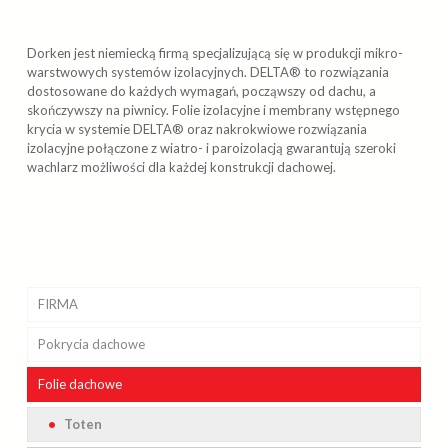
Dorken jest niemiecką firmą specjalizującą się w produkcji mikro-
warstwowych systemów izolacyjnych. DELTA® to rozwiązania
dostosowane do każdych wymagań, począwszy od dachu, a
skończywszy na piwnicy. Folie izolacyjne i membrany wstępnego
krycia w systemie DELTA® oraz nakrokwiowe rozwiązania
izolacyjne połączone z wiatro- i paroizolacją gwarantują szeroki
wachlarz możliwości dla każdej konstrukcji dachowej.
FIRMA
Pokrycia
Realizacje
dachowe
Folie
Kosztorys i obmiary dachu
Betonowe
dachowe
Galeria
Bitumiczne
Toten
Braas