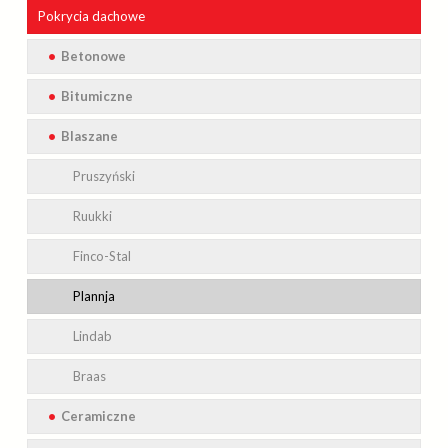
Pokrycia
Realizacje
dachowe
Kosztorys i obmiary dachu
Betonowe
Galeria
Bitumiczne
Braas
Obsługa inwestycji
Blaszane
Icopal
Sklep internetowy
Pruszyński
Polityka prywatności
Ruukki
Finco-Stal
Plannja
Lindab
Braas
Ceramiczne