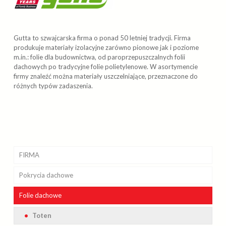
Gutta to szwajcarska firma o ponad 50 letniej tradycji. Firma
produkuje materiały izolacyjne zarówno pionowe jak i poziome
m.in.: folie dla budownictwa, od paroprzepuszczalnych folii
dachowych po tradycyjne folie polietylenowe. W asortymencie
firmy znaleźć można materiały uszczelniające, przeznaczone do
różnych typów zadaszenia.
FIRMA
Pokrycia
Realizacje
dachowe
Folie
Kosztorys i obmiary dachu
Betonowe
dachowe
Galeria
Bitumiczne
Toten
Braas