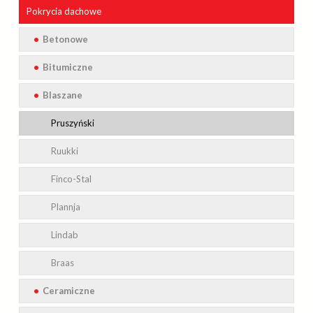
Pokrycia
Realizacje
dachowe
Kosztorys i obmiary dachu
Betonowe
Galeria
Bitumiczne
Braas
Obsługa inwestycji
Blaszane
Icopal
Sklep internetowy
Pruszyński
Polityka prywatności
Ruukki
Finco-Stal
Plannja
Lindab
Braas
Ceramiczne