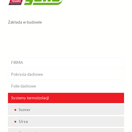
Zakłada w budowie
FIRMA
Pokrycia
Realizacje
dachowe
Folie
Kosztorys i obmiary dachu
Betonowe
dachowe
Systemy
Galeria
Bitumiczne
Toten
Braas
termoizolacji
Obsługa inwestycji
Blaszane
Dorken
Isover
Icopal
Sklep internetowy
Ceramiczne
Corotop
Ursa
Pruszyński