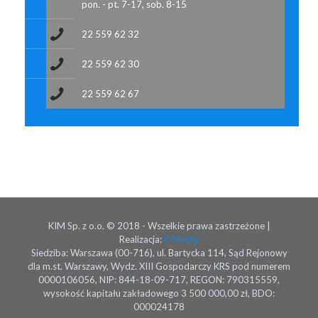
pon. - pt. 7-17, sob. 8-15
22 559 62 32
22 559 62 30
22 559 62 67
KIM Sp. z o.o. © 2018 - Wszelkie prawa zastrzeżone |
Realizacja:
F-Media
Siedziba: Warszawa (00-716), ul. Bartycka 114, Sąd Rejonowy
dla m.st. Warszawy, Wydz. XIII Gospodarczy KRS pod numerem
0000106056, NIP: 844-18-09-717, REGON: 790315559,
wysokość kapitału zakładowego 3 500 000,00 zł, BDO:
000024178