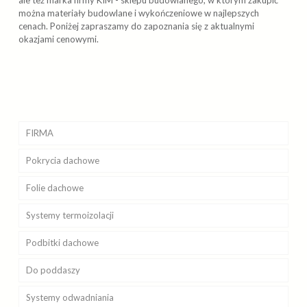
ale też marka firmy KIM - sklepu budowlanego, w którym zakupić
można materiały budowlane i wykończeniowe w najlepszych
cenach. Poniżej zapraszamy do zapoznania się z aktualnymi
okazjami cenowymi.
FIRMA
Pokrycia
Realizacje
dachowe
Folie
Kosztorys i obmiary dachu
Betonowe
dachowe
Systemy
Galeria
Bitumiczne
Toten
Braas
termoizolacji
Podbitki
Obsługa inwestycji
Blaszane
Dorken
Isover
Icopal
dachowe
Do poddaszy
Sklep internetowy
Ceramiczne
Corotop
Ursa
Galeco
Pruszyński
Systemy
Polityka prywatności
Płyty PCV
IVT
Rockwool
Cellfast
Okna
Ruukki
Braas
odwadniania